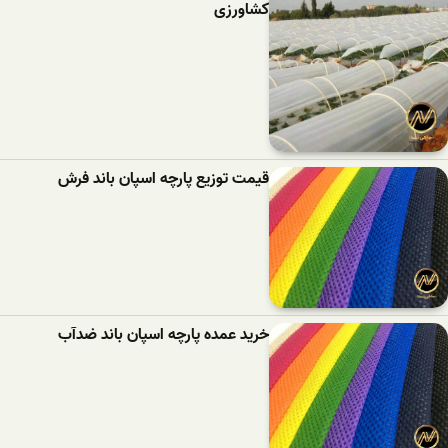
کشاورزی
قیمت توزیع پارچه اسپان باند فرش
خرید عمده پارچه اسپان باند ضدآب