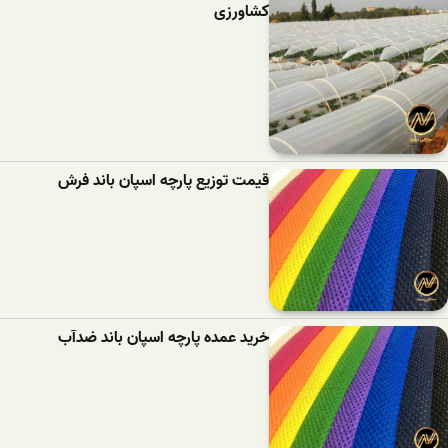
کشاورزی
قیمت توزیع پارچه اسپان باند فرش
خرید عمده پارچه اسپان باند ضدآب